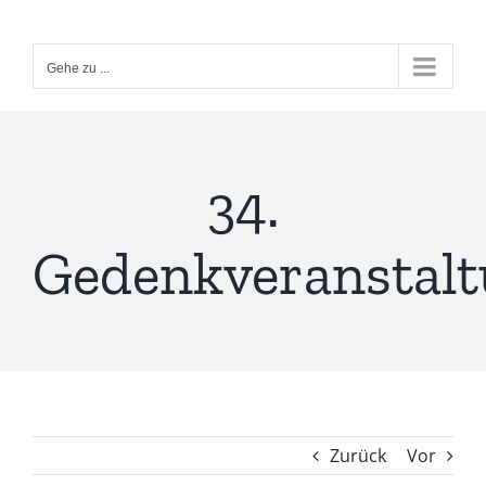
Zum
Inhalt
Gehe zu ...
springen
34.
Gedenkveranstal
Zurück
Vor